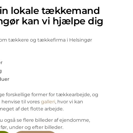
in lokale tækkemand
ingør kan vi hjælpe dig
som tækkere og tækkefirma i Helsingør
r
g
duer
e forskellige former for tækkearbejde, og
t henvise til vores
galleri
, hvor vi kan
get af det flotte arbejde.
 du også se flere billeder af ejendomme,
 før, under og efter billeder.