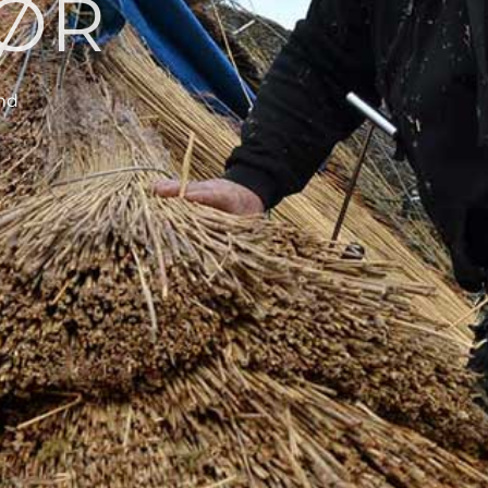
ØR
nd