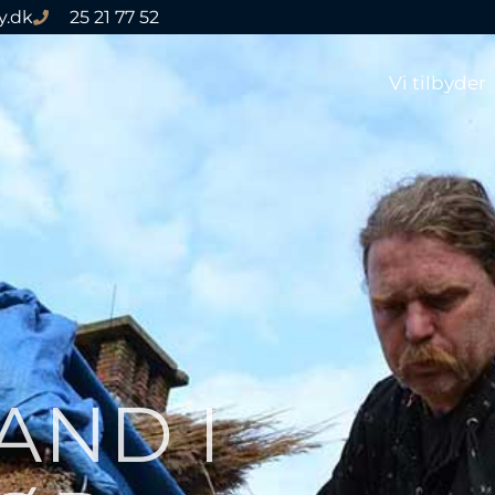
y.dk
25 21 77 52
Vi tilbyder
AND I