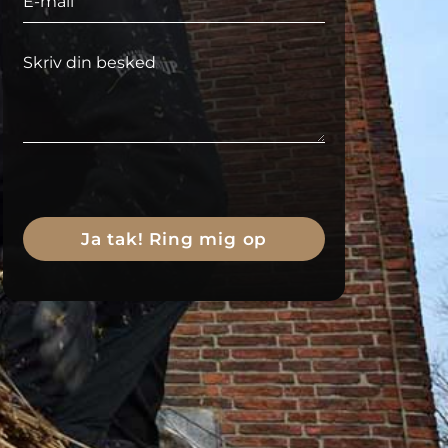
Please
leave
this
field
empty.