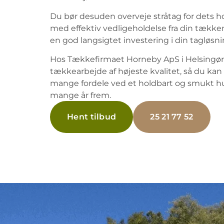
Du bør desuden overveje stråtag for dets 
med effektiv vedligeholdelse fra din tækk
en god langsigtet investering i din tagløsni
Hos Tækkefirmaet Horneby ApS i Helsingør 
tækkearbejde af højeste kvalitet, så du ka
mange fordele ved et holdbart og smukt hu
mange år frem.
Hent tilbud
25 21 77 52