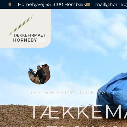
Hornebyvej 65, 3100 Hornbæk
mail@horneb
DET BÆREDYGTIGE VALG
TÆKKEM