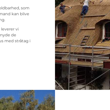
holdbarhed, som
emand kan blive
ng.
leverer vi
n nyde de
s med stråtag i