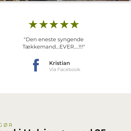
★★★★★
"Den eneste syngende
Tækkemand...EVER....!!!"
Kristian
Via Facebook
NGØR