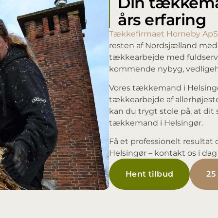
Din tækkema
års erfaring
Tækkefirmaet Horneby ApS
resten af Nordsjælland med m
tækkearbejde med fuldservice
kommende nybyg, vedligehold
Vores tækkemand i Helsingør 
tækkearbejde af allerhøjest
kan du trygt stole på, at di
tækkemand i Helsingør.
Få et professionelt resulta
Helsingør – kontakt os i dag 
Hent tilbud
25 