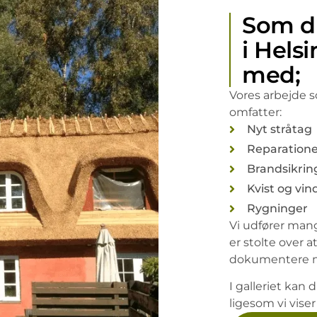
Som d
i Hels
med;
Vores arbejde 
omfatter:
Nyt stråtag
Reparatione
Brandsikrin
Kvist og vin
Rygninger
Vi udfører mang
er stolte over a
dokumentere me
I galleriet kan
ligesom vi viser