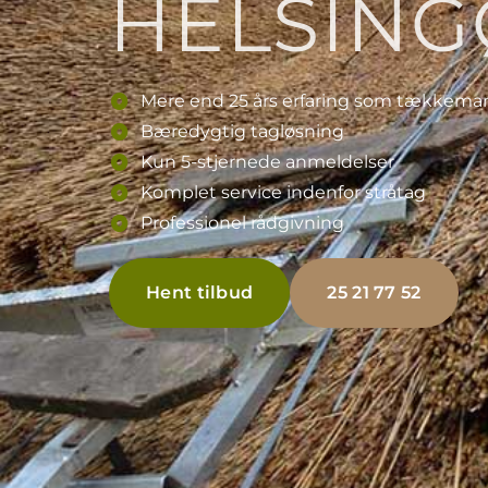
HELSING
Mere end 25 års erfaring som tækkema
Bæredygtig tagløsning
Kun 5-stjernede anmeldelser
Komplet service indenfor stråtag
Professionel rådgivning
Hent tilbud
25 21 77 52