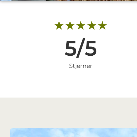
★★★★★
5
/5
Stjerner