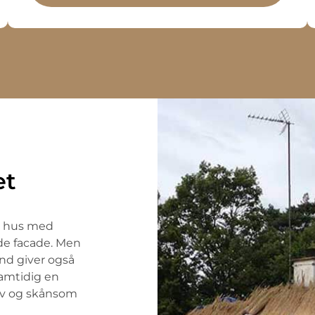
et
et hus med
de facade. Men
and giver også
samtidig en
tiv og skånsom