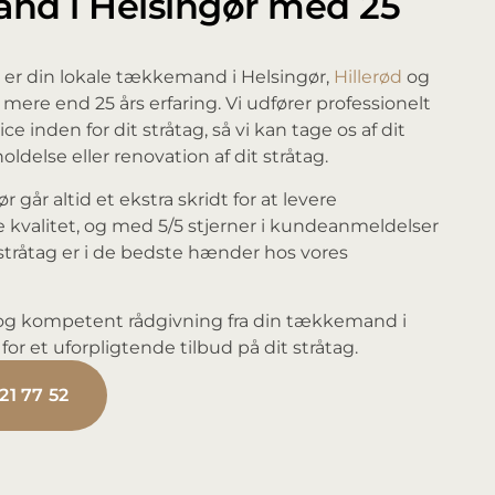
nd i Helsingør med 25
er din lokale tækkemand i Helsingør,
Hillerød
og
ere end 25 års erfaring. Vi udfører professionelt
 inden for dit stråtag, så vi kan tage os af dit
else eller renovation af dit stråtag.
går altid et ekstra skridt for at levere
e kvalitet, og med 5/5 stjerner i kundeanmeldelser
t stråtag er i de bedste hænder hos vores
t og kompetent rådgivning fra din tækkemand i
for et uforpligtende tilbud på dit stråtag.
21 77 52