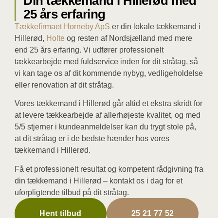
Din tækkemand i Hillerød med
25 års erfaring
Tækkefirmaet Horneby ApS
er din lokale tækkemand i
Hillerød,
Holte
og resten af Nordsjælland med mere
end 25 års erfaring. Vi udfører professionelt
tækkearbejde med fuldservice inden for dit stråtag, så
vi kan tage os af dit kommende nybyg, vedligeholdelse
eller renovation af dit stråtag.
Vores tækkemand i Hillerød går altid et ekstra skridt for
at levere tækkearbejde af allerhøjeste kvalitet, og med
5/5 stjerner i kundeanmeldelser kan du trygt stole på,
at dit stråtag er i de bedste hænder hos vores
tækkemand i Hillerød.
Få et professionelt resultat og kompetent rådgivning fra
din tækkemand i Hillerød – kontakt os i dag for et
uforpligtende tilbud på dit stråtag.
Hent tilbud
25 21 77 52