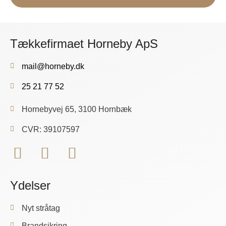
Tækkefirmaet Horneby ApS
mail@horneby.dk
25 21 77 52
Hornebyvej 65, 3100 Hornbæk
CVR: 39107597
Ydelser
Nyt stråtag
Brandsikring