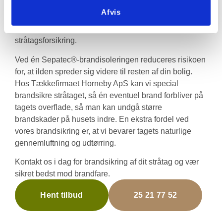
For ejere af stråtækte huse er det afgørende at
Afvis
beskytte taget mod brandfare, der også giver en
nødvendig tryghed i forhold til hus- og
stråtagsforsikring.
Ved én Sepatec®-brandisoleringen reduceres risikoen
for, at ilden spreder sig videre til resten af din bolig.
Hos Tækkefirmaet Horneby ApS kan vi special
brandsikre stråtaget, så én eventuel brand forbliver på
tagets overflade, så man kan undgå større
brandskader på husets indre. En ekstra fordel ved
vores brandsikring er, at vi bevarer tagets naturlige
gennemluftning og udtørring.
Kontakt os i dag for brandsikring af dit stråtag og vær
sikret bedst mod brandfare.
Hent tilbud
25 21 77 52