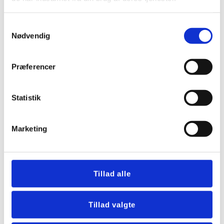
Samtykkevalg
Nødvendig
Præferencer
Statistik
Marketing
Brandsikring af stråtag i
Hillerød
Hos Tækkefirmaet Horneby ApS kan vi tilbyde
Tillad alle
professionel brandsikring af stråtag i Hillerød og i
resten af Nordsjælland. Med vores store erfaring som
Tillad valgte
tækkere og som tækkemand i Hillerød kan vi garantere
den bedste brandsikring til dit stråtækte hus i Hillerød.