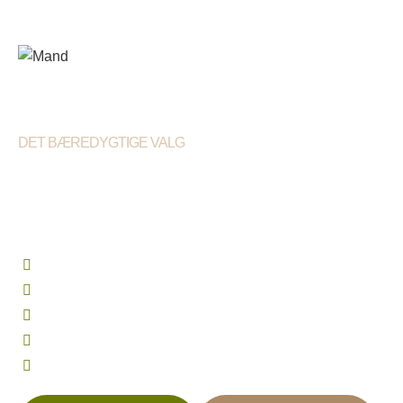
DET BÆREDYGTIGE VALG
TÆKKEMAND I
HILLERØD
Mere end 25 års erfaring som tækkemand
Bæredygtig tagløsning
Kun 5-stjernede anmeldelser
Komplet service indenfor stråtag
Professionel rådgivning