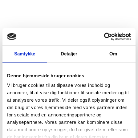
Samtykke
Detaljer
Om
Hvad koster et stråtag?
Stråtag priser variere alt efter dit tags størrelse til
Denne hjemmeside bruger cookies
designet. Hos Tækkefirmaet Horneby kan vi tilbyde en
konkurrencedygtig skarp pris, men før vi kan blive
Vi bruger cookies til at tilpasse vores indhold og
konkrete på prisen for stråtag, så bliver vi nødt til
annoncer, til at vise dig funktioner til sociale medier og til
sende en tækkemand i Hillerød ud til gennemgang af
at analysere vores trafik. Vi deler også oplysninger om
tagprojektet.
din brug af vores hjemmeside med vores partnere inden
for sociale medier, annonceringspartnere og
Hent tilbud
25 21 77 52
analysepartnere. Vores partnere kan kombinere disse
data med andre oplysninger, du har givet dem, eller som
de har indsamlet fra din brug af deres tjenester.