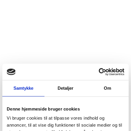
Hvad koster et stråtag?
Stråtag priser variere alt efter dit tags størrelse til
Samtykke
Detaljer
Om
designet. Hos Tækkefirmaet Horneby kan vi tilbyde en
konkurrencedygtig skarp pris, men før vi kan blive
konkrete på prisen for stråtag, så bliver vi nødt til
Denne hjemmeside bruger cookies
sende en tækkemand i Frederikssund ud til
gennemgang af tagprojektet.
Vi bruger cookies til at tilpasse vores indhold og
annoncer, til at vise dig funktioner til sociale medier og til
Hent tilbud
25 21 77 52