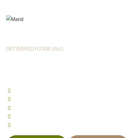
DET BÆREDYGTIGE VALG
TÆKKEMAND I
FREDERIKSSUND
Mere end 25 års erfaring som tækkemand
Bæredygtig tagløsning
Kun 5-stjernede anmeldelser
Komplet service indenfor stråtag
Professionel rådgivning