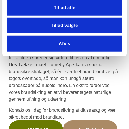
tækkere og som tækkemand i Frederikssund kan vi
Tillad alle
garantere den bedste brandsikring til dit stråtækte hus i
Frederikssund. For ejere af stråtækte huse er det
Tillad valgte
afgørende at beskytte taget mod brandfare, der også
giver en nødvendig tryghed i forhold til hus- og
stråtagsforsikring.
Afvis
Ved én Sepatec®-brandisoleringen reduceres risikoen
for, at ilden spreder sig videre til resten af din bolig.
Hos Tækkefirmaet Horneby ApS kan vi special
brandsikre stråtaget, så én eventuel brand forbliver på
tagets overflade, så man kan undgå større
brandskader på husets indre. En ekstra fordel ved
vores brandsikring er, at vi bevarer tagets naturlige
gennemluftning og udtørring.
Kontakt os i dag for brandsikring af dit stråtag og vær
sikret bedst mod brandfare.