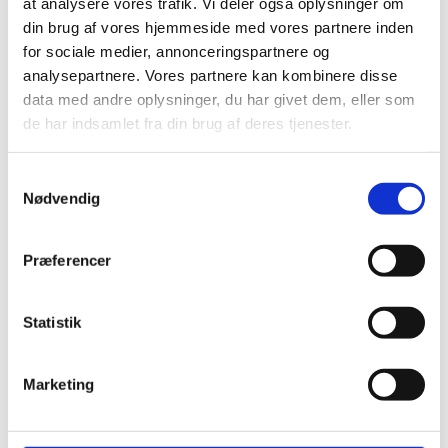
at analysere vores trafik. Vi deler også oplysninger om
din brug af vores hjemmeside med vores partnere inden
for sociale medier, annonceringspartnere og
analysepartnere. Vores partnere kan kombinere disse
data med andre oplysninger, du har givet dem, eller som
de har indsamlet fra din brug af deres tjenester.
Samtykkevalg
Nødvendig
Præferencer
Statistik
Brandsikring af stråtag i
Frederikssund
Marketing
Hos Tækkefirmaet Horneby ApS kan vi tilbyde
professionel brandsikring af stråtag i Frederikssund og
i resten af Nordsjælland. Med vores store erfaring som